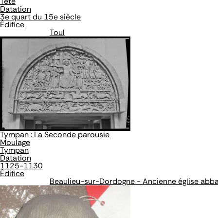
Tête
Datation
3e quart du 15e siècle
Édifice
Toul
Tympan : La Seconde parousie
Moulage
Tympan
Datation
1125-1130
Édifice
Beaulieu-sur-Dordogne - Ancienne église abbat