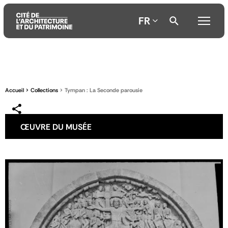
FR
Aller
Aller
Aller
au
au
à
contenu
menu
la
Accueil
Collections
Tympan : La Seconde parousie
principal
principal
recherche
ŒUVRE DU MUSÉE