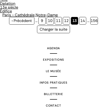
Datation
13e siècle
Édifice
Paris - Cathédrale Notre-Dame
Page
‹ Précédent
…
Page
9
Page
10
Page
11
Page
12
Page
13
Page
14
…
Page
156
précédente
courante
Page
Charger la suite
suivante
AGENDA
EXPOSITIONS
LE MUSÉE
INFOS PRATIQUES
BILLETTERIE
CONTACT