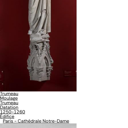
Trumeau
Moulage
Trumeau
Datation
1250-1260
Édifice
Paris - Cathédrale Notre-Dame