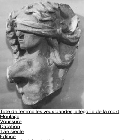
Tête de femme les yeux bandés, allégorie de la mort
Moulage
Voussure
Datation
13e siècle
Édifice