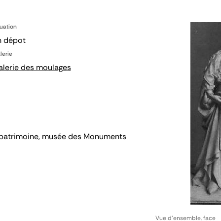
tuation
n dépot
lerie
alerie des moulages
 du patrimoine, musée des Monuments
Vue d'ensemble, face