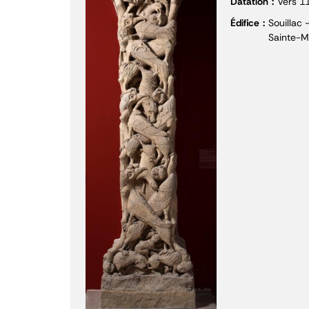
Datation
Vers 1
Édifice
Souillac 
Sainte-M