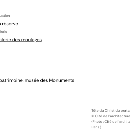
tuation
 réserve
lerie
alerie des moulages
 du patrimoine, musée des Monuments
Tête du Christ du portai
© Cité de l'architectur
(Photo : Cité de l'arch
Paris.)