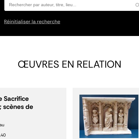
Réinitialiser la recherche
ŒUVRES EN RELATION
 Sacrifice
; scènes de
au
140