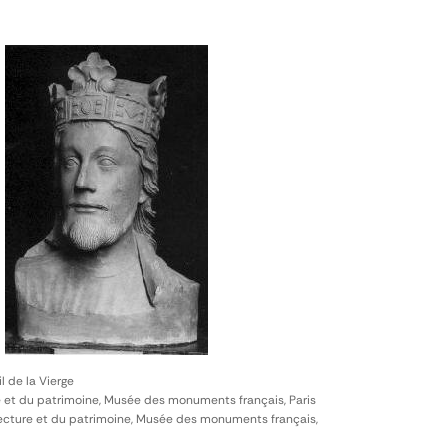
l de la Vierge
e et du patrimoine, Musée des monuments français, Paris
itecture et du patrimoine, Musée des monuments français,