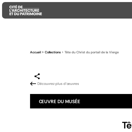
Aller
Aller
Aller
au
au
à
contenu
menu
la
Accueil
Collections
Tête du Christ du portail de la Vierge
principal
principal
recherche
Découvrez plus d'œuvres
ŒUVRE DU MUSÉE
Tê