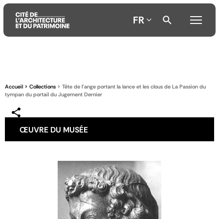
FR
Aller
Aller
Aller
au
au
à
contenu
menu
la
Accueil
Collections
Tête de l'ange portant la lance et les clous de La Passion du
principal
principal
recherche
tympan du portail du Jugement Dernier
ŒUVRE DU MUSÉE