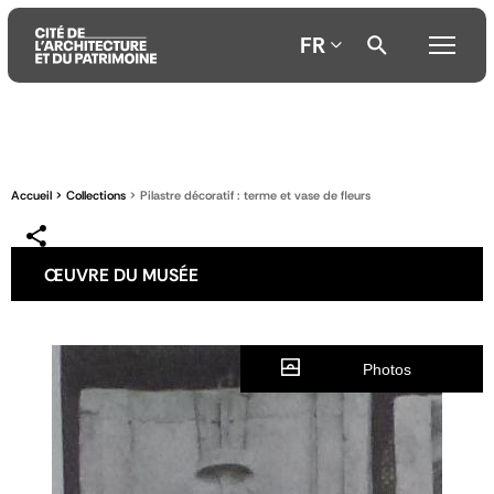
FR
Aller
Aller
Aller
au
au
à
contenu
menu
la
Accueil
Collections
Pilastre décoratif : terme et vase de fleurs
principal
principal
recherche
ŒUVRE DU MUSÉE
Photos