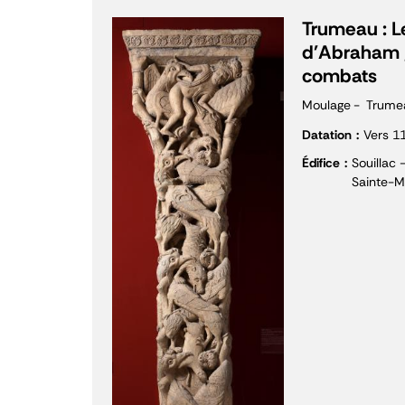
Trumeau : Le
d'Abraham 
combats
Moulage
Trume
Datation
Vers 1
Édifice
Souillac 
Sainte-M