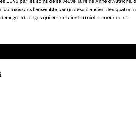
s 1643 par les soins de sa veuve, la reine Anne d'Autriche, da
en connaissons l'ensemble par un dessin ancien : les quatre 
 deux grands anges qui emportaient eu ciel le coeur du roi.
s