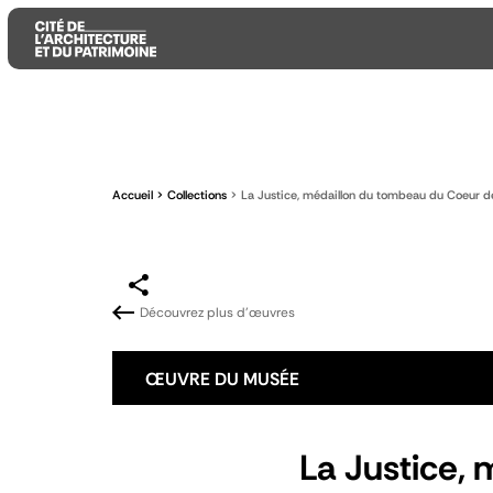
Aller
Aller
Aller
au
au
à
contenu
menu
la
Accueil
Collections
La Justice, médaillon du tombeau du Coeur de
principal
principal
recherche
Découvrez plus d'œuvres
ŒUVRE DU MUSÉE
La Justice, 