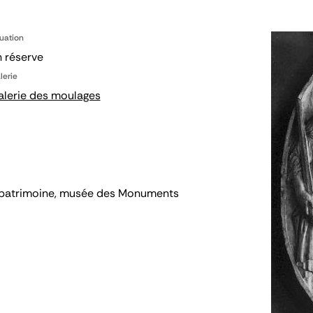
tuation
 réserve
lerie
alerie des moulages
 du patrimoine, musée des Monuments