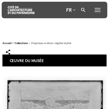
FR
Aller
Aller
Aller
au
au
à
contenu
menu
la
Accueil
Collections
Chapiteau à décor végétal stylisé
principal
principal
recherche
ŒUVRE DU MUSÉE