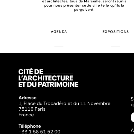
et architectes, tous de Marseille, seront réunis
pour nous présenter cette ville telle qu’ils la
perçoivent.
AGENDA
EXPOSITIONS
Adresse
S
1, Place du Trocadéro et du 11 Novembre
q
75116 Paris
France
Téléphone
A
+33 1 58 51 52 00