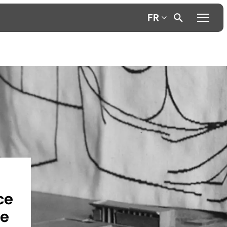
FR
ce
ie