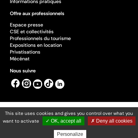
Informations pratiques
Offre aux professionnels
Espace presse
CSE et collectivités
Professionnels du tourisme
Expositions en location
Privatisations
Mécénat
Nous suivre
This site uses cookies and gives you control over what you
Mentions légales
Gestion des cookies
want to activate
✓ OK, accept all
✗ Deny all cookies
Accessibilité numérique
Ministère de la Culture ©2026
- Cité de l'architecture et du patrimoine
Personalize