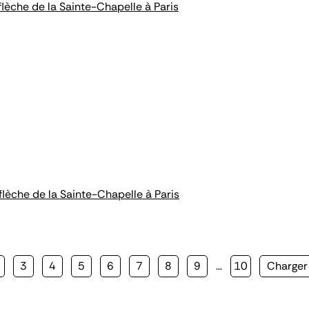
flèche de la Sainte-Chapelle à Paris
flèche de la Sainte-Chapelle à Paris
age
Page
3
Page
4
Page
5
Page
6
Page
7
Page
8
Page
9
…
Page
10
Page
Charger 
te
suivant