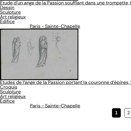
Etude d'un ange de la Passion soufflant dans une trompette, 
Dessin
Sculpture
Art religieux
Édifice
Paris - Sainte-Chapelle
Etudes de l'ange de la Passion portant la couronne d'épines, 
Croquis
Sculpture
Art religieux
Édifice
Paris - Sainte-Chapelle
Page
1
P
2
couran