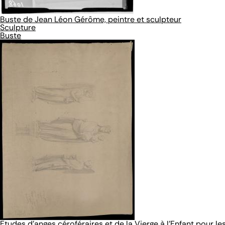
Buste de Jean Léon Gérôme, peintre et sculpteur
Sculpture
Buste
Etudes d'anges céroféraires et de la Vierge à l'Enfant pour l