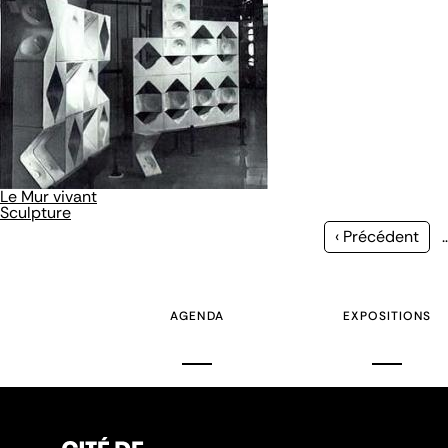
Le Mur vivant
Sculpture
Page
‹ Précédent
précédente
AGENDA
EXPOSITIONS