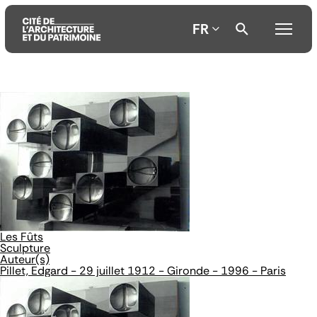
FR
Aller
Aller
Aller
au
au
à
contenu
menu
la
principal
principal
recherche
Les Fûts
Sculpture
Auteur(s)
Pillet, Edgard - 29 juillet 1912 - Gironde - 1996 - Paris