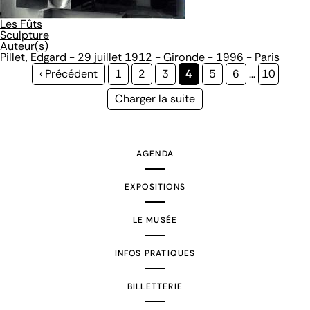
Les Fûts
Sculpture
Auteur(s)
Pillet, Edgard - 29 juillet 1912 - Gironde - 1996 - Paris
Page
‹ Précédent
Page
1
Page
2
Page
3
Page
4
Page
5
Page
6
…
Page
10
précédente
courante
Page
Charger la suite
suivante
AGENDA
EXPOSITIONS
LE MUSÉE
INFOS PRATIQUES
BILLETTERIE