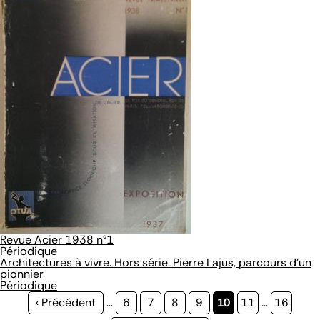
Revue Acier 1938 n°1
Périodique
Architectures à vivre. Hors série. Pierre Lajus, parcours d'un
pionnier
Périodique
Page
‹ Précédent
…
Page
6
Page
7
Page
8
Page
9
Page
10
Page
11
…
Page
16