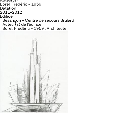
Auteur(s)
Borel, Frédéric - 1959
Datation
2011-2012
Édifice
Besançon - Centre de secours Brûlard
Auteur(s) de l'édifice
Borel, Frédéric - 1959 : Architecte