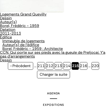
Logements Grand Quevilly
Dessin
Auteur(s)
Borel, Frédéric - 1959
Datation
2011-2013
Édifice
Immeuble de logements
Auteur(s) de l'édifice
Borel, Frédéric - 1959 : Architecte
CCN. Qui porte sur ses pieds avec la gueule de Preljocaj. Y'a
pas d'arrangements
Dessin
Page
‹ Précédent
…
Page
211
Page
212
Page
213
Page
214
Page
215
Page
216
…
Page
220
précédente
courante
Page
Charger la suite
suivante
AGENDA
EXPOSITIONS