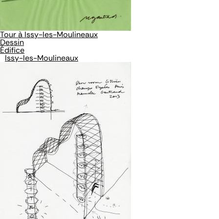
Tour à Issy-les-Moulineaux
Dessin
Édifice
Issy-les-Moulineaux