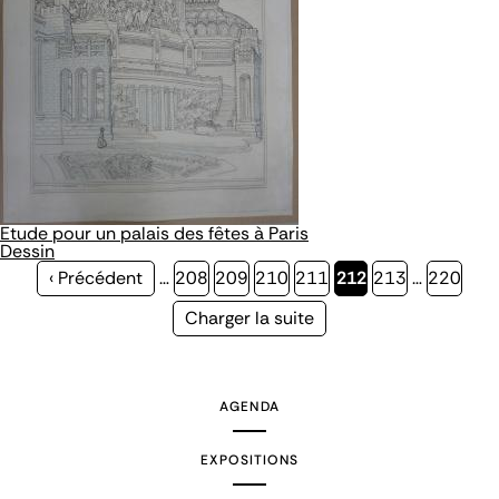
Etude pour un palais des fêtes à Paris
Dessin
Page
‹ Précédent
…
Page
208
Page
209
Page
210
Page
211
Page
212
Page
213
…
Page
220
précédente
courante
Page
Charger la suite
suivante
AGENDA
EXPOSITIONS