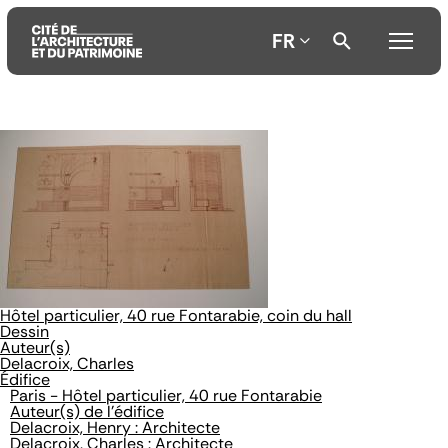
FR
Aller
Aller
Aller
au
au
à
contenu
menu
la
principal
principal
recherche
Hôtel particulier, 40 rue Fontarabie, coin du hall
Dessin
Auteur(s)
Delacroix, Charles
Édifice
Paris - Hôtel particulier, 40 rue Fontarabie
Auteur(s) de l'édifice
Delacroix, Henry : Architecte
Delacroix, Charles : Architecte