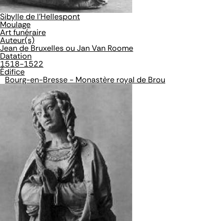
Sibylle de l'Hellespont
Moulage
Art funéraire
Auteur(s)
Jean de Bruxelles ou Jan Van Roome
Datation
1518-1522
Édifice
Bourg-en-Bresse - Monastère royal de Brou