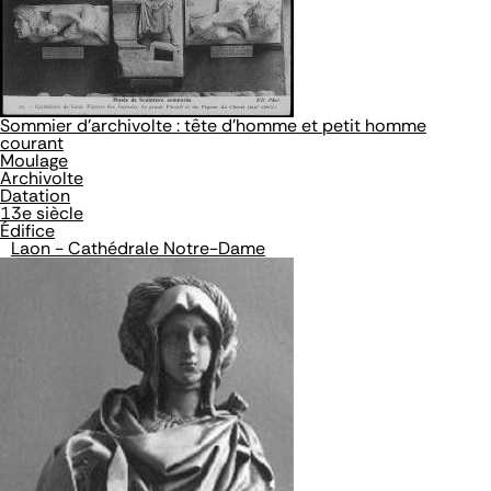
Sommier d'archivolte : tête d'homme et petit homme
courant
Moulage
Archivolte
Datation
13e siècle
Édifice
Laon - Cathédrale Notre-Dame