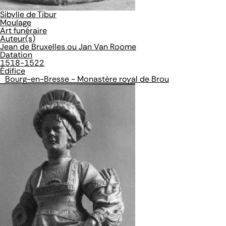
Sibylle de Tibur
Moulage
Art funéraire
Auteur(s)
Jean de Bruxelles ou Jan Van Roome
Datation
1518-1522
Édifice
Bourg-en-Bresse - Monastère royal de Brou