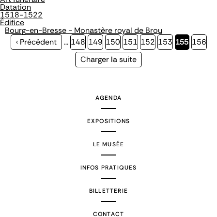
Datation
1518-1522
Édifice
Bourg-en-Bresse - Monastère royal de Brou
Page
‹ Précédent
…
Page
148
Page
149
Page
150
Page
151
Page
152
Page
153
Page
155
Page
156
précédente
courante
Page
Charger la suite
suivante
AGENDA
EXPOSITIONS
LE MUSÉE
INFOS PRATIQUES
BILLETTERIE
CONTACT