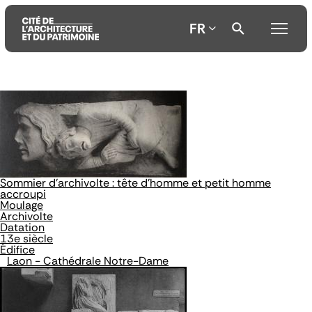
FR
Aller
Aller
Aller
au
au
à
contenu
menu
la
principal
principal
recherche
Sommier d'archivolte : tête d'homme et petit homme
accroupi
Moulage
Archivolte
Datation
13e siècle
Édifice
Laon - Cathédrale Notre-Dame