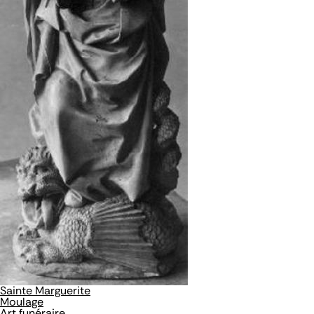
Sainte Marguerite
Moulage
Art funéraire