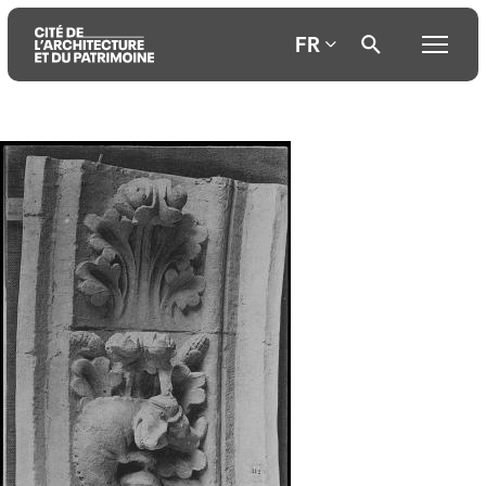
FR
Aller
Aller
Aller
au
au
à
contenu
menu
la
principal
principal
recherche