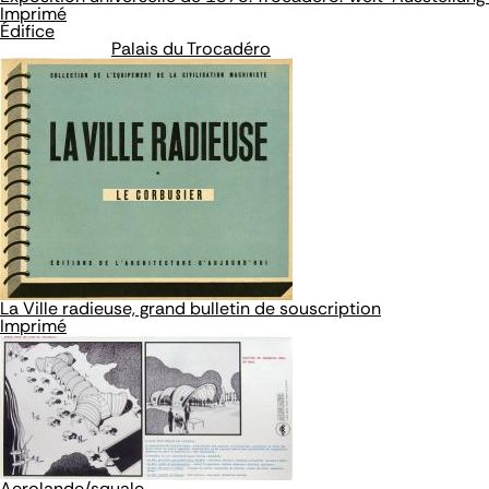
Imprimé
Édifice
Palais du Trocadéro
La Ville radieuse, grand bulletin de souscription
Imprimé
Aerolande/squale