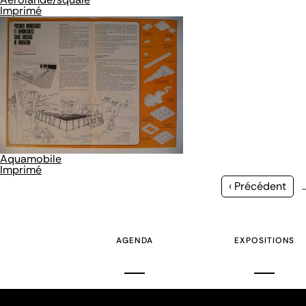
Imprimé
Aquamobile
Imprimé
Page
‹ Précédent
précédente
AGENDA
EXPOSITIONS