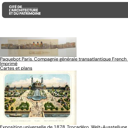
Aller
Aller
Aller
au
au
à
contenu
menu
la
principal
principal
recherche
Paquebot Paris. Compagnie générale transatlantique French L
Imprimé
Cartes et plans
Exposition universelle de 1878. Trocadéro. Welt-Ausstellun