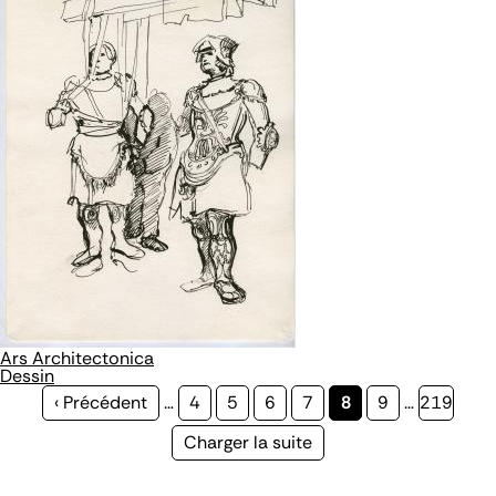
Ars Architectonica
Dessin
Page
‹ Précédent
…
Page
4
Page
5
Page
6
Page
7
Page
8
Page
9
…
Page
219
précédente
courante
Page
Charger la suite
suivante