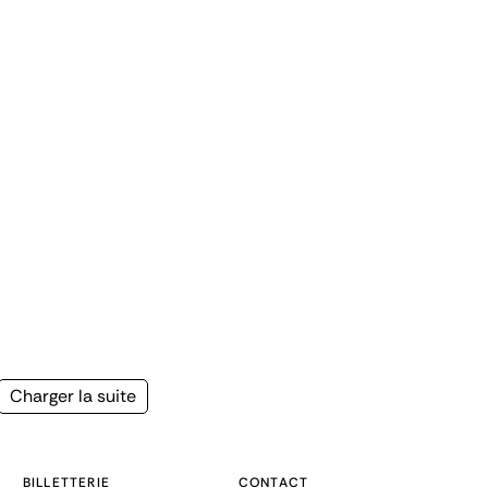
Page
Charger la suite
suivante
BILLETTERIE
CONTACT