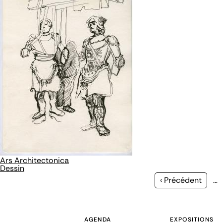
Ars Architectonica
Dessin
Page
‹ Précédent
…
précédente
AGENDA
EXPOSITIONS