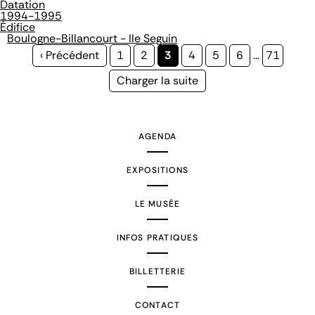
Datation
1994-1995
Édifice
Boulogne-Billancourt - Ile Seguin
Page
‹ Précédent
Page
1
Page
2
Page
3
Page
4
Page
5
Page
6
…
Page
71
précédente
courante
Page
Charger la suite
suivante
AGENDA
EXPOSITIONS
LE MUSÉE
INFOS PRATIQUES
BILLETTERIE
CONTACT