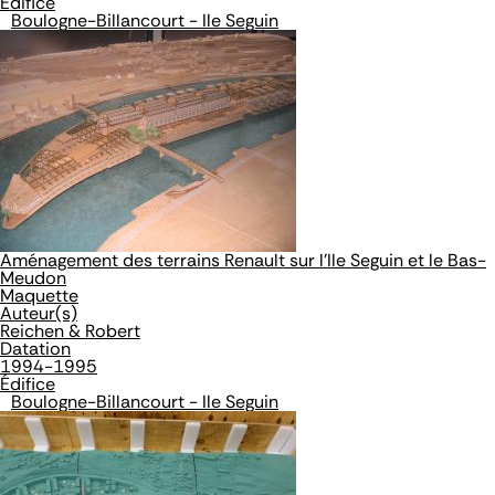
Édifice
Boulogne-Billancourt - Ile Seguin
Aménagement des terrains Renault sur l'Ile Seguin et le Bas-
Meudon
Maquette
Auteur(s)
Reichen & Robert
Datation
1994-1995
Édifice
Boulogne-Billancourt - Ile Seguin