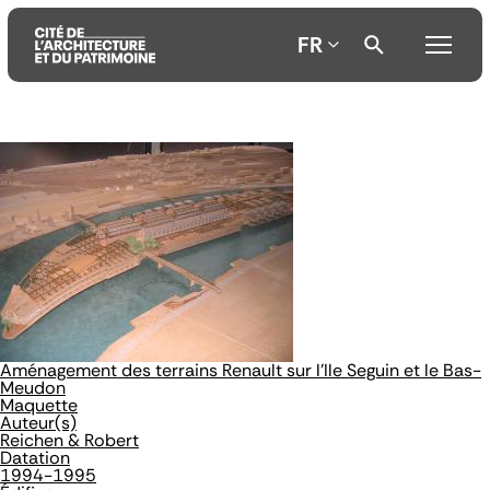
FR
Aller
Aller
Aller
au
au
à
contenu
menu
la
principal
principal
recherche
Aménagement des terrains Renault sur l'Ile Seguin et le Bas-
Meudon
Maquette
Auteur(s)
Reichen & Robert
Datation
1994-1995