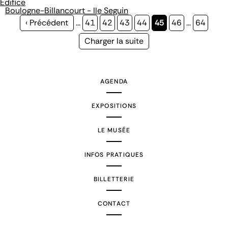
Édifice
Boulogne-Billancourt - Ile Seguin
Page
‹ Précédent
…
Page
41
Page
42
Page
43
Page
44
Page
45
Page
46
…
Page
64
précédente
courante
Page
Charger la suite
suivante
AGENDA
EXPOSITIONS
LE MUSÉE
INFOS PRATIQUES
BILLETTERIE
CONTACT