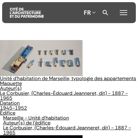
FR
Aller
Aller
Aller
au
au
à
contenu
menu
la
principal
principal
recherche
Unité d'habitation de Marseille, typologie des appartements
Maquette
Auteur(s)
Le Corbusier, (Charles-Édouard Jeanneret, dit) - 1887 -
1965
Datation
1945-1952
Édifice
Marseille - Unité d'habitation
Auteur(s) de l'édifice
Le Corbusier, (Charles-Édouard Jeanneret, dit) - 1887 -
1965