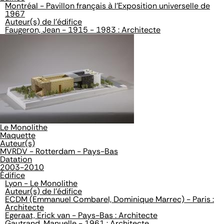
Montréal - Pavillon français à l'Exposition universelle de
1967
Auteur(s) de l'édifice
Faugeron, Jean - 1915 - 1983 : Architecte
Le Monolithe
Maquette
Auteur(s)
MVRDV - Rotterdam - Pays-Bas
Datation
2003-2010
Édifice
Lyon - Le Monolithe
Auteur(s) de l'édifice
ECDM (Emmanuel Combarel, Dominique Marrec) - Paris :
Architecte
Egeraat, Erick van - Pays-Bas : Architecte
Gautrand, Manuelle - 1961 : Architecte