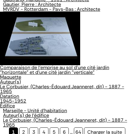
Gautier, Pierre : Architecte
MVRDV - Rotterdam - Pays-Bas : Architecte
Comparaison de l'emprise au sol d'une cité jardin
"horizontale" et d'une cité jardin "verticale"
Maquette
Auteur(s)
Le Corbusier, (Charles-Édouard Jeanneret, dit) - 1887 -
1965
Datation
1945-1952
Édifice
Marseille - Unité d'habitation
Auteur(s) de l'édifice
Le Corbusier, (Charles-Édouard Jeanneret, dit) - 1887 -
1965
Page
1
Page
2
Page
3
Page
4
Page
5
Page
6
…
Page
64
Page
Charger la suite