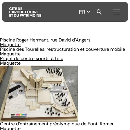
FR
Piscine Roger Hermant, rue David d'Angers
Aller
Aller
Aller
Maquette
au
au
à
Piscine des Tourelles, restructuration et couverture mobile
contenu
menu
la
Maquette
principal
principal
recherche
Projet de centre sportif à Lille
Maquette
Centre d’entraînement préolympique de Font-Romeu
Maquette