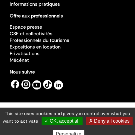
Informations pratiques
Offre aux professionnels
Espace presse
CSE et collectivités
Professionnels du tourisme
Expositions en location
Privatisations
Mécénat
Nous suivre
This site uses cookies and gives you control over what you
Mentions légales
Gestion des cookies
want to activate
✓ OK, accept all
✗ Deny all cookies
Accessibilité numérique
Ministère de la Culture ©2026
- Cité de l'architecture et du patrimoine
Personalize