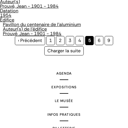
Auteur(s)
Prouvé, Jean - 1901 - 1984
Datation
1954
Édifice
Pavillon du centenaire de l'aluminium
Auteur(s) de l'édifice
Prouvé, Jean - 1901 - 1984
Page
‹ Précédent
Page
1
Page
2
Page
3
Page
4
Page
5
Page
6
Page
9
précédente
courante
Page
Charger la suite
suivante
AGENDA
EXPOSITIONS
LE MUSÉE
INFOS PRATIQUES