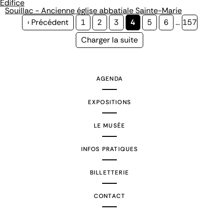
Édifice
Souillac - Ancienne église abbatiale Sainte-Marie
Page
‹ Précédent
Page
1
Page
2
Page
3
Page
4
Page
5
Page
6
…
Page
157
précédente
courante
Page
Charger la suite
suivante
AGENDA
EXPOSITIONS
LE MUSÉE
INFOS PRATIQUES
BILLETTERIE
CONTACT