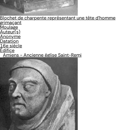
Blochet de charpente représentant une tête d'homme
grimaçant
Moulage
Auteur(s)
Anonyme
Datation
16e siècle
Édifice
Amiens - Ancienne église Saint-Remi