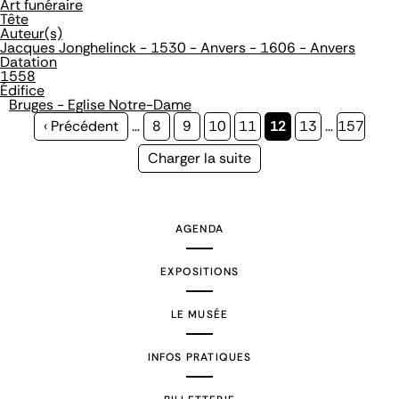
Art funéraire
Tête
Auteur(s)
Jacques Jonghelinck - 1530 - Anvers - 1606 - Anvers
Datation
1558
Édifice
Bruges - Eglise Notre-Dame
Page
‹ Précédent
…
Page
8
Page
9
Page
10
Page
11
Page
12
Page
13
…
Page
157
précédente
courante
Page
Charger la suite
suivante
AGENDA
EXPOSITIONS
LE MUSÉE
INFOS PRATIQUES