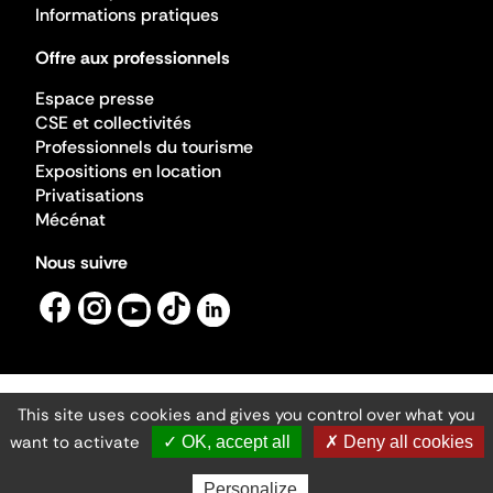
Informations pratiques
Offre aux professionnels
Espace presse
CSE et collectivités
Professionnels du tourisme
Expositions en location
Privatisations
Mécénat
Nous suivre
This site uses cookies and gives you control over what you
Mentions légales
Gestion des cookies
want to activate
✓ OK, accept all
✗ Deny all cookies
Accessibilité numérique
Ministère de la Culture ©2026
- Cité de l'architecture et du patrimoine
Personalize