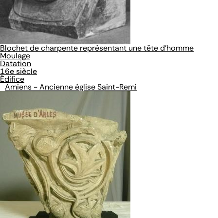
Blochet de charpente représentant une tête d'homme
Moulage
Datation
16e siècle
Édifice
Amiens - Ancienne église Saint-Remi