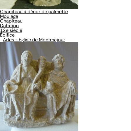
Chapiteau à décor de palmette
Moulage
Chapiteau
Datation
12e siècle
Édifice
Arles - Eglise de Montmajour