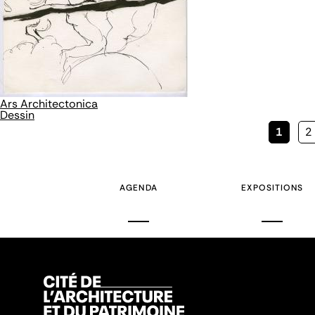
Ars Architectonica
Dessin
Page
1
P
2
couran
AGENDA
EXPOSITIONS