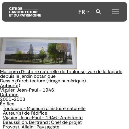
FR
Aller
Aller
Aller
au
au
à
contenu
menu
la
principal
principal
recherche
Museum d'histoire naturelle de Toulouse, vue de la façade
depuis le jardin botanique
Dessin d'architecture (tirage numérique)
Auteur(s)
Viguier, Jean-Paul - 1946
Datation
2000-2008
Édifice
Toulouse - Museum d'histoire naturelle
Auteur(s) de l'édifice
Viguier, Jean-Paul - 1946 : Architecte
Beaussillon, Bertrand : Chef de projet
Provost, Allain : Paysagiste