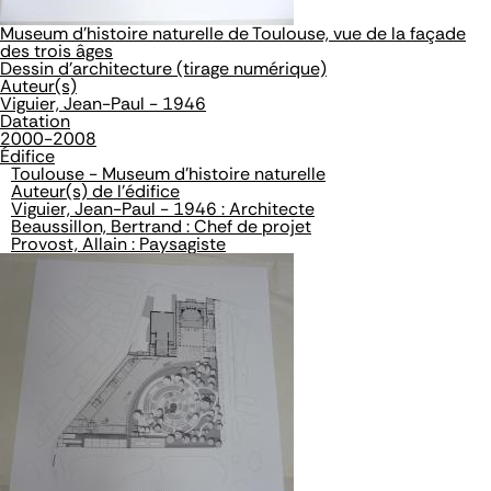
Museum d'histoire naturelle de Toulouse, vue de la façade
des trois âges
Dessin d'architecture (tirage numérique)
Auteur(s)
Viguier, Jean-Paul - 1946
Datation
2000-2008
Édifice
Toulouse - Museum d'histoire naturelle
Auteur(s) de l'édifice
Viguier, Jean-Paul - 1946 : Architecte
Beaussillon, Bertrand : Chef de projet
Provost, Allain : Paysagiste