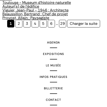
Toulouse - Museum d'histoire naturelle
Auteur(s) de l'édifice
Viguier, Jean-Paul - 1946 : Architecte
Beaussillon, Bertrand : Chef de projet
Provost, Allain : Paysagiste
Page
1
Page
2
Page
3
Page
4
Page
5
Page
6
…
Page
29
Page
Charger la suite
courante
suivante
AGENDA
EXPOSITIONS
LE MUSÉE
INFOS PRATIQUES
BILLETTERIE
CONTACT