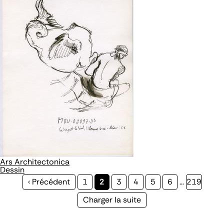
Ars Architectonica
Dessin
Page
‹ Précédent
Page
1
Page
2
Page
3
Page
4
Page
5
Page
6
…
Page
219
précédente
courante
Page
Charger la suite
suivante