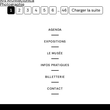
Ars Architectonica
Photographie
Page
1
Page
2
Page
3
Page
4
Page
5
Page
6
…
Page
46
Page
Charger la suite
courante
suivante
AGENDA
EXPOSITIONS
LE MUSÉE
INFOS PRATIQUES
BILLETTERIE
CONTACT