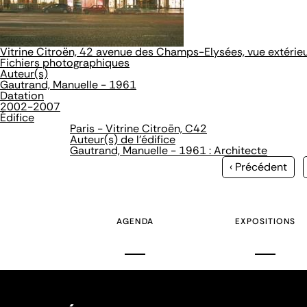
Vitrine Citroën, 42 avenue des Champs-Elysées, vue extérieu
Fichiers photographiques
Auteur(s)
Gautrand, Manuelle - 1961
Datation
2002-2007
Édifice
Paris - Vitrine Citroën, C42
Auteur(s) de l'édifice
Gautrand, Manuelle - 1961 : Architecte
Page
‹ Précédent
précédente
AGENDA
EXPOSITIONS