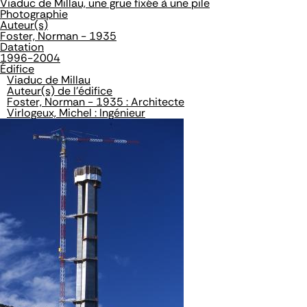
Viaduc de Millau, une grue fixée à une pile
Photographie
Auteur(s)
Foster, Norman - 1935
Datation
1996-2004
Édifice
Viaduc de Millau
Auteur(s) de l'édifice
Foster, Norman - 1935 : Architecte
Virlogeux, Michel : Ingénieur