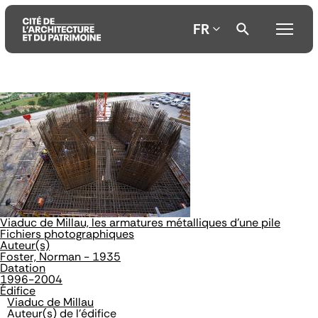
FR
Aller
Aller
Aller
au
au
à
contenu
menu
la
principal
principal
recherche
Viaduc de Millau, les armatures métalliques d'une pile
Fichiers photographiques
Auteur(s)
Foster, Norman - 1935
Datation
1996-2004
Édifice
Viaduc de Millau
Auteur(s) de l'édifice