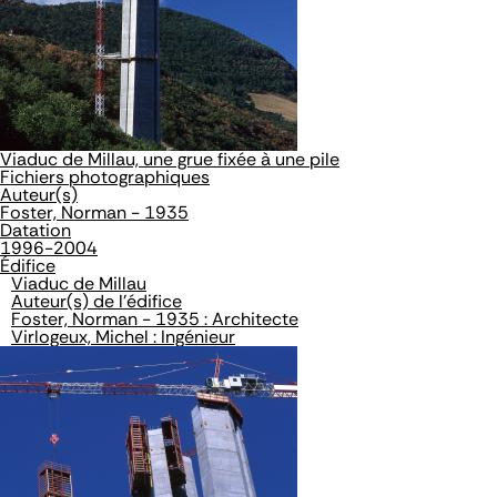
Viaduc de Millau, une grue fixée à une pile
Fichiers photographiques
Auteur(s)
Foster, Norman - 1935
Datation
1996-2004
Édifice
Viaduc de Millau
Auteur(s) de l'édifice
Foster, Norman - 1935 : Architecte
Virlogeux, Michel : Ingénieur