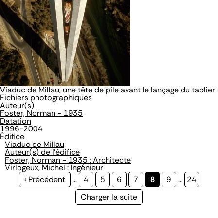
Viaduc de Millau, une tête de pile avant le lançage du tablier
Fichiers photographiques
Auteur(s)
Foster, Norman - 1935
Datation
1996-2004
Édifice
Viaduc de Millau
Auteur(s) de l'édifice
Foster, Norman - 1935 : Architecte
Virlogeux, Michel : Ingénieur
Page
‹ Précédent
…
Page
4
Page
5
Page
6
Page
7
Page
8
Page
9
…
Page
24
précédente
courante
Page
Charger la suite
suivante