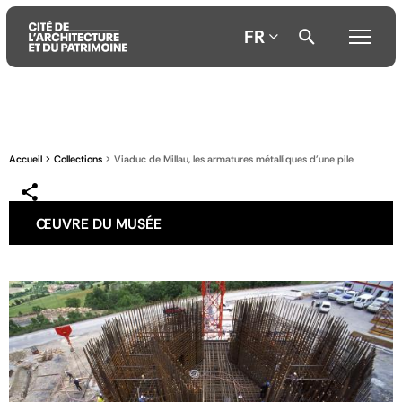
FR
Aller
Aller
Aller
au
au
à
contenu
menu
la
Accueil
Collections
Viaduc de Millau, les armatures métalliques d'une pile
principal
principal
recherche
ŒUVRE DU MUSÉE