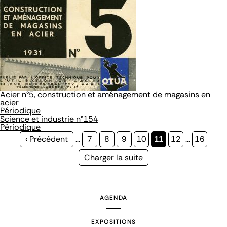
Acier n°5, construction et aménagement de magasins en
acier
Périodique
Science et industrie n°154
Périodique
Page
‹ Précédent
…
Page
7
Page
8
Page
9
Page
10
Page
11
Page
12
…
Page
16
précédente
courante
Page
Charger la suite
suivante
AGENDA
EXPOSITIONS