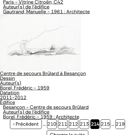
Paris - Vitrine Citroën, C42
Auteur(s) de l'édifice
Gautrand, Manuelle - 1961 : Architecte
Centre de secours Brûlard à Besançon
Dessin
Auteur(s)
Borel, Frédéric - 1959
Datation
2011-2012
Édifice
Besançon - Centre de secours Brûlard
Auteur(s) de l'édifice
Borel, Frédéric - 1959 : Architecte
Page
‹ Précédent
…
Page
210
Page
211
Page
212
Page
213
Page
214
Page
215
…
Page
219
précédente
courante
Page
Charger la suite