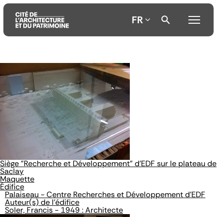
FR
Aller
Aller
Aller
au
au
à
contenu
menu
la
principal
principal
recherche
Siège "Recherche et Développement" d'EDF sur le plateau de
Saclay
Maquette
Édifice
Palaiseau - Centre Recherches et Développement d'EDF
Auteur(s) de l'édifice
Soler, Francis - 1949 : Architecte