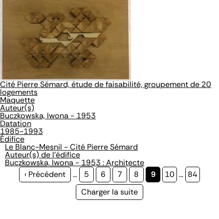
Cité Pierre Sémard, étude de faisabilité, groupement de 20
logements
Maquette
Auteur(s)
Buczkowska, Iwona - 1953
Datation
1985-1993
Édifice
Le Blanc-Mesnil - Cité Pierre Sémard
Auteur(s) de l'édifice
Buczkowska, Iwona - 1953 : Architecte
Page
‹ Précédent
…
Page
5
Page
6
Page
7
Page
8
Page
9
Page
10
…
Page
84
précédente
courante
Page
Charger la suite
suivante