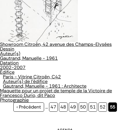
Showroom Citroën, 42 avenue des Champs-Elysées
Dessin
Auteur(s)
Gautrand, Manuelle - 1961
Datation
2002-2007
Édifice
Paris - Vitrine Citroën, C42
Auteur(s) de l'édifice
Gautrand, Manuelle - 1961 : Architecte
Maquette pour un projet de temple de la Victoire de
Francesco Durio, dit Paco
Photographie
Page
‹ Précédent
…
Page
47
Page
48
Page
49
Page
50
Page
51
Page
52
Page
55
précédente
courante