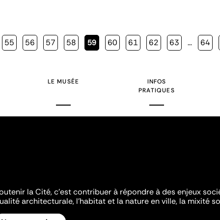
Page
55
Page
56
Page
57
Page
58
Page
59
Page
60
Page
61
Page
62
Page
63
…
Page
64
courante
LE MUSÉE
INFOS
PRATIQUES
outenir la Cité, c'est contribuer à répondre à des enjeux soc
ualité architecturale, l'habitat et la nature en ville, la mixité so