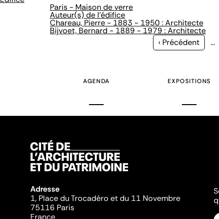
Paris - Maison de verre
Auteur(s) de l'édifice
Chareau, Pierre - 1883 - 1950 : Architecte
Bijvoet, Bernard - 1889 - 1979 : Architecte
Page
‹ Précédent
…
précédente
AGENDA
EXPOSITIONS
Adresse
S
1, Place du Trocadéro et du 11 Novembre
q
75116 Paris
France