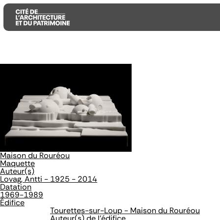
Aller
Aller
Aller
au
au
à
contenu
menu
la
principal
principal
recherche
Maison du Rouréou
Maquette
Auteur(s)
Lovag, Antti - 1925 - 2014
Datation
1969-1989
Édifice
Tourettes-sur-Loup - Maison du Rouréou
Auteur(s) de l'édifice