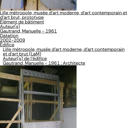
Lille métropole, musée d'art moderne, d'art contemporain et
d'art brut, prototype
Élément de bâtiment
Auteur(s)
Gautrand, Manuelle - 1961
Datation
2002-2009
Édifice
Lille métropole, musée d'art moderne, d'art contemporain
et d'art brut (LaM)
Auteur(s) de l'édifice
Gautrand, Manuelle - 1961 : Architecte