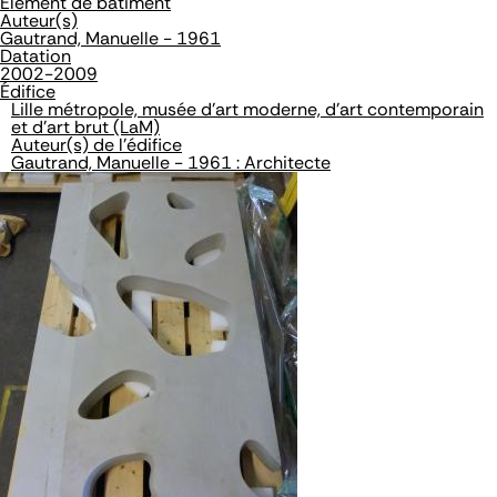
Élément de bâtiment
Auteur(s)
Gautrand, Manuelle - 1961
Datation
2002-2009
Édifice
Lille métropole, musée d'art moderne, d'art contemporain
et d'art brut (LaM)
Auteur(s) de l'édifice
Gautrand, Manuelle - 1961 : Architecte