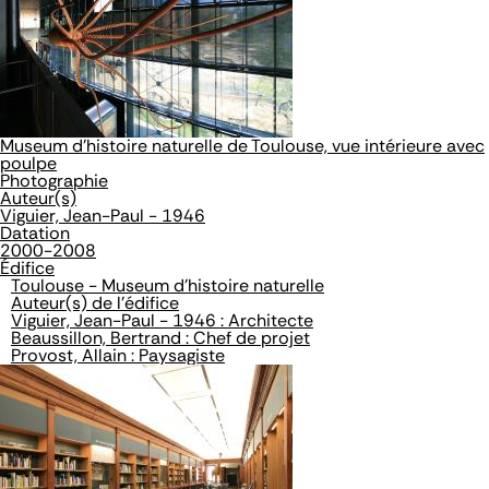
Museum d'histoire naturelle de Toulouse, vue intérieure avec
poulpe
Photographie
Auteur(s)
Viguier, Jean-Paul - 1946
Datation
2000-2008
Édifice
Toulouse - Museum d'histoire naturelle
Auteur(s) de l'édifice
Viguier, Jean-Paul - 1946 : Architecte
Beaussillon, Bertrand : Chef de projet
Provost, Allain : Paysagiste