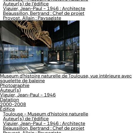
Auteur(s) de l'édifice
Viguier, Jean-Paul - 1946 : Architecte
Beaussillon, Bertrand : Chef de projet
Provost, Allain : Paysagiste
Museum d'histoire naturelle de Toulouse, vue intérieure avec
squelette de baleine
Photographie
Auteur(s)
Viguier, Jean-Paul - 1946
Datation
2000-2008
Édifice
Toulouse - Museum d'histoire naturelle
Auteur(s) de l'édifice
Viguier, Jean-Paul - 1946 : Architecte
Beaussillon, Bertrand : Chef de projet
Provost, Allain : Paysagiste