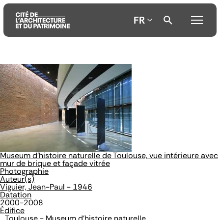
FR
Aller
Aller
Aller
au
au
à
contenu
menu
la
principal
principal
recherche
Museum d'histoire naturelle de Toulouse, vue intérieure avec
mur de brique et façade vitrée
Photographie
Auteur(s)
Viguier, Jean-Paul - 1946
Datation
2000-2008
Édifice
Toulouse - Museum d'histoire naturelle