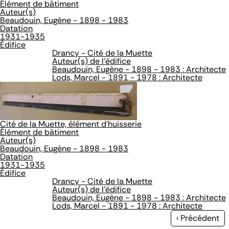
Élément de bâtiment
Auteur(s)
Beaudouin, Eugène - 1898 - 1983
Datation
1931-1935
Édifice
Drancy - Cité de la Muette
Auteur(s) de l'édifice
Beaudouin, Eugène - 1898 - 1983 : Architecte
Lods, Marcel - 1891 - 1978 : Architecte
Cité de la Muette, élément d'huisserie
Élément de bâtiment
Auteur(s)
Beaudouin, Eugène - 1898 - 1983
Datation
1931-1935
Édifice
Drancy - Cité de la Muette
Auteur(s) de l'édifice
Beaudouin, Eugène - 1898 - 1983 : Architecte
Lods, Marcel - 1891 - 1978 : Architecte
Page
‹ Précédent