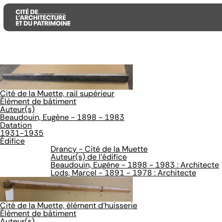
Aller
Aller
Aller
au
au
à
contenu
menu
la
Cité de la Muette, rail supérieur
principal
principal
recherche
Élément de bâtiment
Auteur(s)
Beaudouin, Eugène - 1898 - 1983
Datation
1931-1935
Édifice
Drancy - Cité de la Muette
Auteur(s) de l'édifice
Beaudouin, Eugène - 1898 - 1983 : Architecte
Lods, Marcel - 1891 - 1978 : Architecte
Cité de la Muette, élément d'huisserie
Élément de bâtiment
Auteur(s)