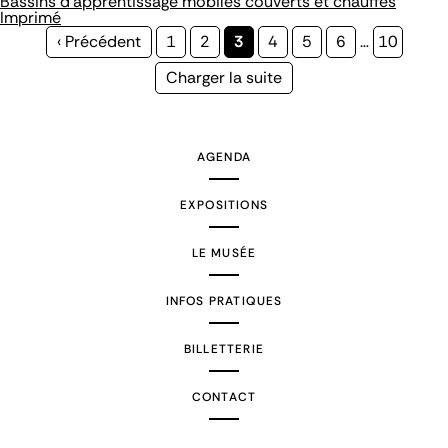
Bassins d'apprentissage mobiles couverts et chauffés
Imprimé
Page
‹ Précédent
Page
1
Page
2
Page
3
Page
4
Page
5
Page
6
…
Page
10
précédente
courante
Page
Charger la suite
suivante
AGENDA
EXPOSITIONS
LE MUSÉE
INFOS PRATIQUES
BILLETTERIE
CONTACT