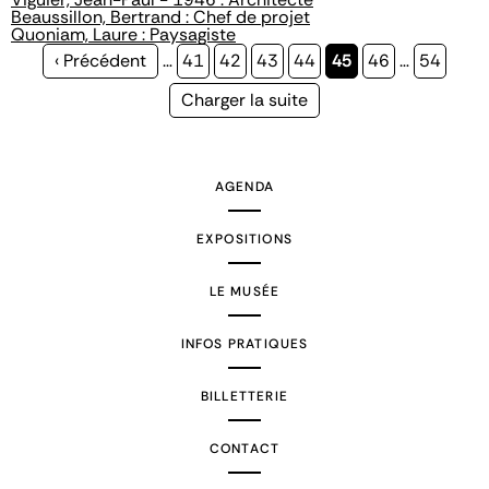
Beaussillon, Bertrand : Chef de projet
Quoniam, Laure : Paysagiste
Page
‹ Précédent
…
Page
41
Page
42
Page
43
Page
44
Page
45
Page
46
…
Page
54
précédente
courante
Page
Charger la suite
suivante
AGENDA
EXPOSITIONS
LE MUSÉE
INFOS PRATIQUES
BILLETTERIE
CONTACT