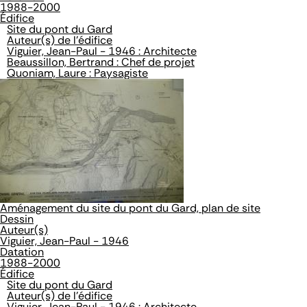
1988-2000
Édifice
Site du pont du Gard
Auteur(s) de l'édifice
Viguier, Jean-Paul - 1946 : Architecte
Beaussillon, Bertrand : Chef de projet
Quoniam, Laure : Paysagiste
Aménagement du site du pont du Gard, plan de site
Dessin
Auteur(s)
Viguier, Jean-Paul - 1946
Datation
1988-2000
Édifice
Site du pont du Gard
Auteur(s) de l'édifice
Viguier, Jean-Paul - 1946 : Architecte