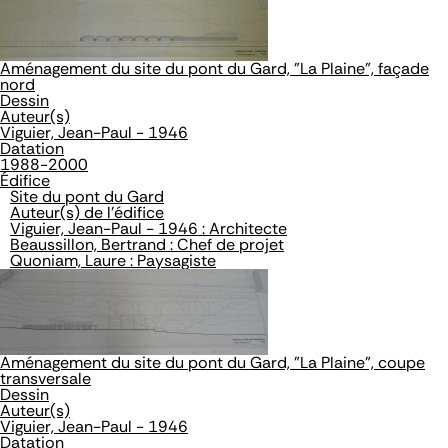
Aménagement du site du pont du Gard, "La Plaine", façade
nord
Dessin
Auteur(s)
Viguier, Jean-Paul - 1946
Datation
1988-2000
Édifice
Site du pont du Gard
Auteur(s) de l'édifice
Viguier, Jean-Paul - 1946 : Architecte
Beaussillon, Bertrand : Chef de projet
Quoniam, Laure : Paysagiste
Aménagement du site du pont du Gard, "La Plaine", coupe
transversale
Dessin
Auteur(s)
Viguier, Jean-Paul - 1946
Datation