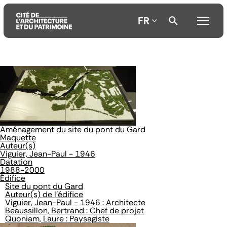
FR
Aller
Aller
Aller
au
au
à
contenu
menu
la
principal
principal
recherche
Aménagement du site du pont du Gard
Maquette
Auteur(s)
Viguier, Jean-Paul - 1946
Datation
1988-2000
Édifice
Site du pont du Gard
Auteur(s) de l'édifice
Viguier, Jean-Paul - 1946 : Architecte
Beaussillon, Bertrand : Chef de projet
Quoniam, Laure : Paysagiste