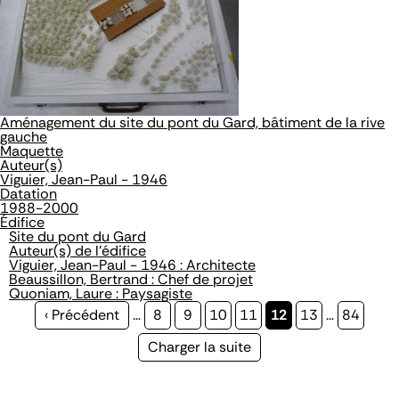
Aménagement du site du pont du Gard, bâtiment de la rive
gauche
Maquette
Auteur(s)
Viguier, Jean-Paul - 1946
Datation
1988-2000
Édifice
Site du pont du Gard
Auteur(s) de l'édifice
Viguier, Jean-Paul - 1946 : Architecte
Beaussillon, Bertrand : Chef de projet
Quoniam, Laure : Paysagiste
Page
‹ Précédent
…
Page
8
Page
9
Page
10
Page
11
Page
12
Page
13
…
Page
84
précédente
courante
Page
Charger la suite
suivante