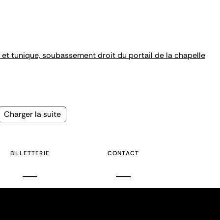
 et tunique, soubassement droit du portail de la chapelle
Page
Charger la suite
suivante
BILLETTERIE
CONTACT