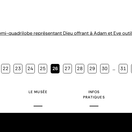
demi-quadrilobe représentant Dieu offrant à Adam et Eve outil
Page
22
Page
23
Page
24
Page
25
Page
26
Page
27
Page
28
Page
29
Page
30
…
Page
31
courante
LE MUSÉE
INFOS
PRATIQUES