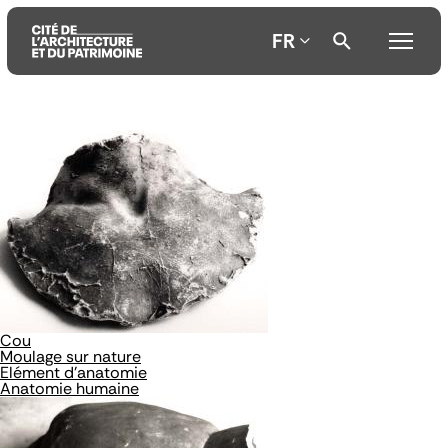
FR
Aller
Aller
Aller
au
au
à
contenu
menu
la
principal
principal
recherche
Cou
Moulage sur nature
Elément d'anatomie
Anatomie humaine