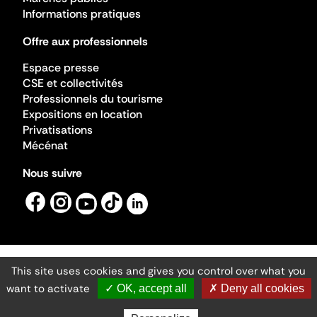
Informations pratiques
Offre aux professionnels
Espace presse
CSE et collectivités
Professionnels du tourisme
Expositions en location
Privatisations
Mécénat
Nous suivre
This site uses cookies and gives you control over what you
Mentions légales
Gestion des cookies
want to activate
✓ OK, accept all
✗ Deny all cookies
Accessibilité numérique
Ministère de la Culture ©2026
- Cité de l'architecture et du patrimoine