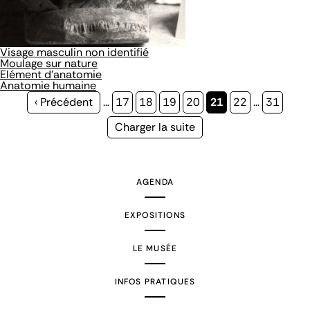
Visage masculin non identifié
Moulage sur nature
Elément d'anatomie
Anatomie humaine
Page
‹ Précédent
…
Page
17
Page
18
Page
19
Page
20
Page
21
Page
22
…
Page
31
précédente
courante
Page
Charger la suite
suivante
AGENDA
EXPOSITIONS
LE MUSÉE
INFOS PRATIQUES